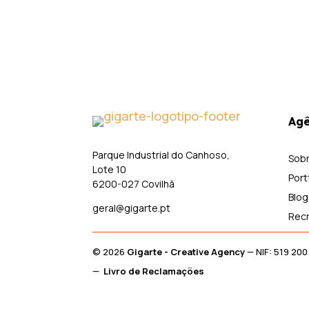
Agê
Parque Industrial do Canhoso,
Sob
Lote 10
Port
6200-027 Covilhã
Blog
geral@gigarte.pt
Rec
© 2026
Gigarte - Creative Agency
— NIF: 519 2
—
Livro de Reclamações