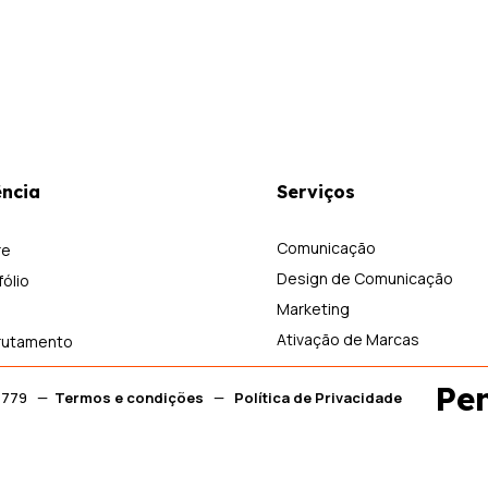
ncia
Serviços
Comunicação
re
Design de Comunicação
fólio
Marketing
Ativação de Marcas
rutamento
Pe
00 779 —
Termos e condições
—
Política de Privacidade