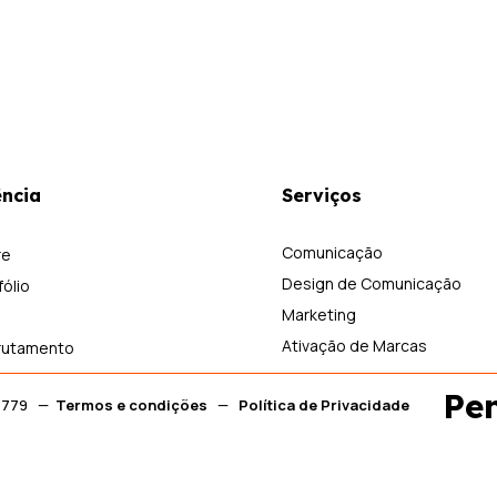
ncia
Serviços
Comunicação
re
Design de Comunicação
fólio
Marketing
Ativação de Marcas
rutamento
Pe
00 779 —
Termos e condições
—
Política de Privacidade