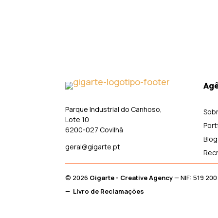
Agê
Parque Industrial do Canhoso,
Sob
Lote 10
Port
6200-027 Covilhã
Blog
geral@gigarte.pt
Rec
© 2026
Gigarte - Creative Agency
— NIF: 519 2
—
Livro de Reclamações